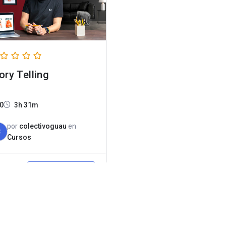
ory Telling
0
3h 31m
por
colectivoguau
en
C
Cursos
AGREGAR
9.900
AL
El
5.990
CARRITO
ecio
precio
ginal
actual
:
es: