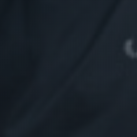
INICIO
LO QUE SOMOS
CÓMO TE AYUDAMOS
CREATIVIDAD AL ATAQUE
LO QUE HACEMOS
UN NUEVO CAMINO
COLABORADORES Y COMPAÑEROS
LA PRENSA
CONTACTO