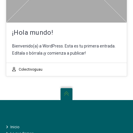
¡Hola mundo!
Bienvenido(a) a WordPress. Esta es tu primera entrada.
Edítala o bórrala ¡y comienza a publicar!
INICIO
LO QUE SOMOS
Colectivoguau
CÓMO TE AYUDAMOS
CREATIVIDAD AL ATAQUE
LO QUE HACEMOS
UN NUEVO CAMINO
COLABORADORES Y COMPAÑEROS
LA PRENSA
Inicio