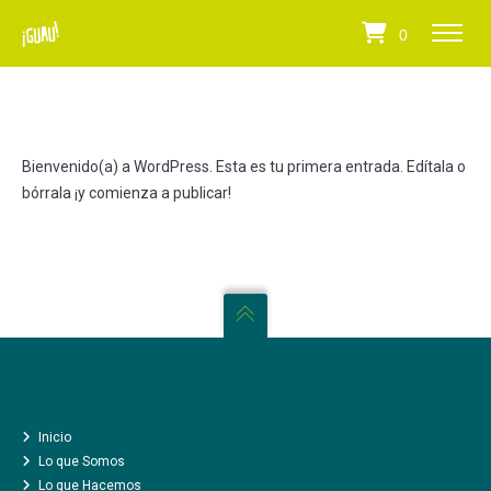
0
Bienvenido(a) a WordPress. Esta es tu primera entrada. Edítala o
bórrala ¡y comienza a publicar!
Inicio
INICIO
Lo que Somos
LO QUE SOMOS
Lo que Hacemos