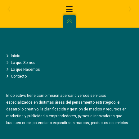
INICIO
LO QUE SOMOS
CÓMO TE AYUDAMOS
CREATIVIDAD AL ATAQUE
Inicio
LO QUE HACEMOS
Lo que Somos
Lo que Hacemos
UN NUEVO CAMINO
Contacto
COLABORADORES Y COMPAÑEROS
LA PRENSA
El colectivo tiene como misión acercar diversos servicios
CONTACTO
especializados en distintas áreas del pensamiento estratégico, el
desarrollo creativo, la planificación y gestión de medios y recursos en
marketing y publicidad a emprendedores, pymes e innovadores que
busquen crear, potenciar o expandir sus marcas, productos o servicios.