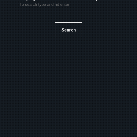
UN NUEVO CAMINO
COLABORADORES Y COMPAÑEROS
LA PRENSA
Search
CONTACTO