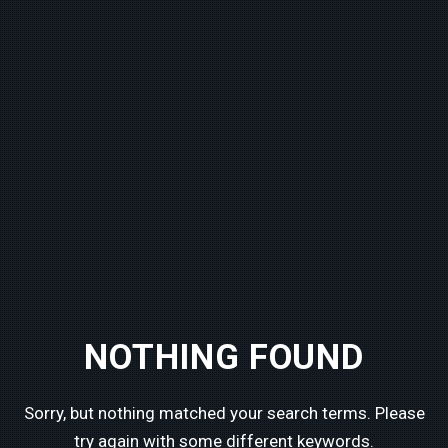
INICIO
NOTHING FOUND
LO QUE SOMOS
CÓMO TE AYUDAMOS
CREATIVIDAD AL ATAQUE
Sorry, but nothing matched your search terms.
Please
try again with some different keywords.
LO QUE HACEMOS