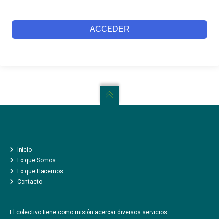
ACCEDER
INICIO
LO QUE SOMOS
CÓMO TE AYUDAMOS
CREATIVIDAD AL ATAQUE
LO QUE HACEMOS
UN NUEVO CAMINO
Inicio
COLABORADORES Y COMPAÑEROS
Lo que Somos
Lo que Hacemos
LA PRENSA
Contacto
CONTACTO
El colectivo tiene como misión acercar diversos servicios