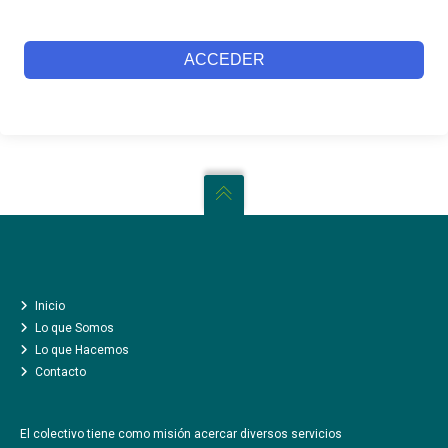
ACCEDER
INICIO
LO QUE SOMOS
CÓMO TE AYUDAMOS
CREATIVIDAD AL ATAQUE
LO QUE HACEMOS
UN NUEVO CAMINO
Inicio
COLABORADORES Y COMPAÑEROS
Lo que Somos
Lo que Hacemos
LA PRENSA
Contacto
CONTACTO
El colectivo tiene como misión acercar diversos servicios