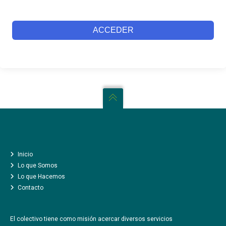
ACCEDER
INICIO
LO QUE SOMOS
CÓMO TE AYUDAMOS
CREATIVIDAD AL ATAQUE
LO QUE HACEMOS
UN NUEVO CAMINO
Inicio
COLABORADORES Y COMPAÑEROS
Lo que Somos
Lo que Hacemos
LA PRENSA
Contacto
CONTACTO
El colectivo tiene como misión acercar diversos servicios