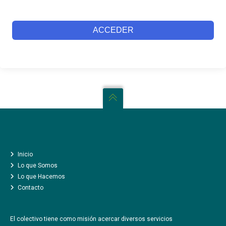
ACCEDER
INICIO
LO QUE SOMOS
CÓMO TE AYUDAMOS
CREATIVIDAD AL ATAQUE
LO QUE HACEMOS
UN NUEVO CAMINO
Inicio
COLABORADORES Y COMPAÑEROS
Lo que Somos
Lo que Hacemos
LA PRENSA
Contacto
CONTACTO
El colectivo tiene como misión acercar diversos servicios