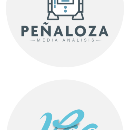
INICIO
LO QUE SOMOS
CÓMO TE AYUDAMOS
CREATIVIDAD AL ATAQUE
LO QUE HACEMOS
UN NUEVO CAMINO
COLABORADORES Y COMPAÑEROS